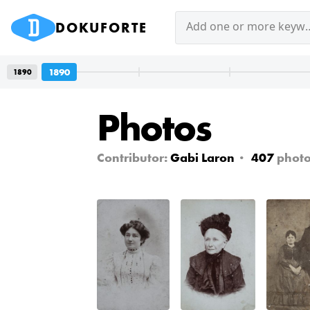
DOKUFORTE
Add one or mor
1890
1890
Photos
Contributor:
Gabi Laron
407
photo