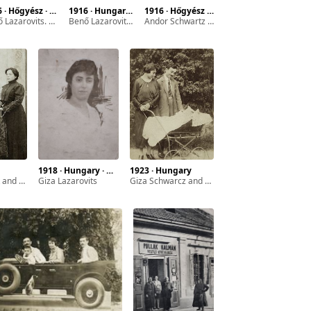
· Hőgyész · Dob street
1916 · Hungary · Hőgyész · Dob street
1916 · Hőgyész · Svábhegy
vits. I WW. He was serving in the Postal Corps
Benő Lazarovits. I WW. He was serving in the Postal Corps
Andor Schwartz in the I WW
1918 · Hungary · Hőgyész · Dob street
1923 · Hungary
rom left to right)
Giza Lazarovits
Giza Schwarcz and her husband with their son Gyuri