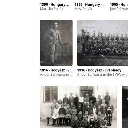
1890 · Hungary · Baja · Svábhegy
1895 · Hungary · Budapest · Svábhegy
1905 · Hungary · Paks ·
Mariska Pollák
Mrs. Pollák
Joel Schwartz and h
1916 · Hőgyész · Svábhegy
1916 · Hőgyész · Svábhegy
Andor Schwartz in the I WW
Andor Schwartz in the I WW with fel