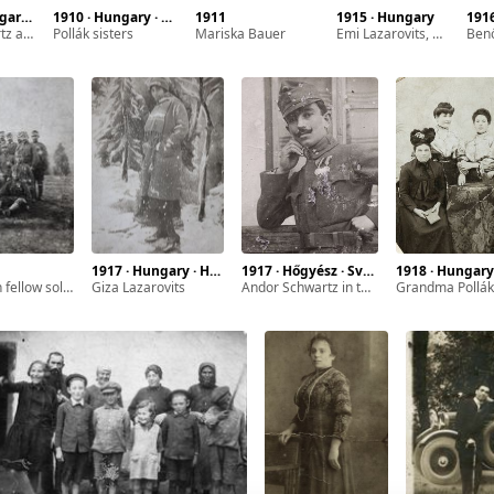
 Svábhegy
1910 · Hungary · Dunaszekcső · Svábhegy
1911
1915 · Hungary
1916 
is wife
Pollák sisters
Mariska Bauer
Emi Lazarovits, Dusi Lazarovits and Sándor Lazarovits (left ot right)
Benő Lazaro
1917 · Hungary · Hőgyész · Dob street
1917 · Hőgyész · Svábhegy
1918 · Hungary
low soldiers
Giza Lazarovits
Andor Schwartz in the I WW
Grandma Pollák and her daughters Mina, Regina, Riza (f