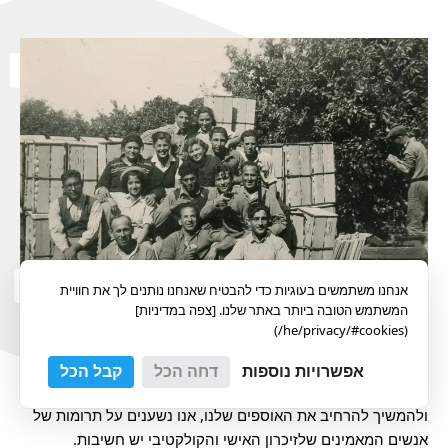
אנחנו משתמשים בעוגיות כדי להבטיח שאנחנו נותנים לך את חוויית
המשתמש הטובה ביותר באתר שלנו. [צפה במדיניות]
(he/privacy/#cookies/)
התמיכה שלכם מאפשרת לדור הנוכחי ולדורות הבאים להבין טוב
יותר את ההיסטוריה של ישראל ושל העם היהודי. ארכיון התמונות
אפשרויות נוספות
דחה הכל
קבל הכל
שלנו חינמי לחלוטין ונגיש לציבור הרחב. כדי לשמור עליו כך,
ולהמשיך להרחיב את האוספים שלנו, אנו נשענים על תרומות של
אנשים המאמינים שלזיכרון האישי והקולקטיבי יש חשיבות.