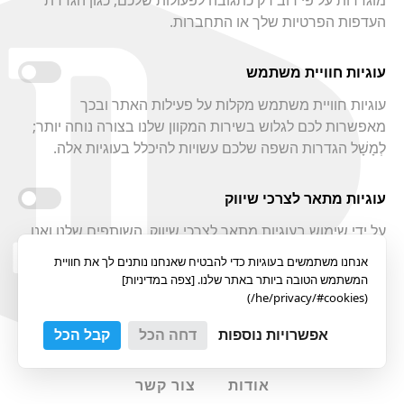
העדפות הפרטיות שלך או התחברות.
עוגיות חוויית משתמש
עוגיות חוויית משתמש מקלות על פעילות האתר ובכך
מאפשרות לכם לגלוש בשירות המקוון שלנו בצורה נוחה יותר;
לְמָשָׁל הגדרות השפה שלכם עשויות להיכלל בעוגיות אלה.
עוגיות מתאר לצרכי שיווק
על ידי שימוש בעוגיות מתאר לצרכי שיווק, השותפים שלנו ואנו
יכולים להציע לכם הצעות המבוססות על תחומי העניין שלכם,
אנחנו משתמשים בעוגיות כדי להבטיח שאנחנו נותנים לך את חוויית
הנובעים מניתוח התנהגות המשתמש שלכם.
המשתמש הטובה ביותר באתר שלנו. [צפה במדיניות]
(he/privacy/#cookies/)
אפשרויות נוספות
דחה הכל
קבל הכל
תמונות
תורמים
צלמים
אודות
צור קשר