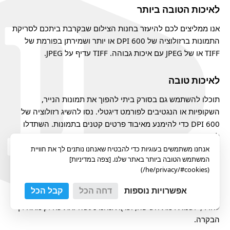
לאיכות הטובה ביותר
אנו ממליצים לכם להיעזר בחנות הצילום שבקרבת ביתכם לסריקת
התמונות ברזולוציה של 600 DPI או יותר ושמירתן בפורמת של
TIFF או של JPEG עם איכות גבוהה. TIFF עדיף על JPEG.
לאיכות טובה
תוכלו להשתמש גם בסורק ביתי להפוך את תמונות הנייר,
השקופיות או הנגטיבים לפורמט דיגטלי. נסו להשיג רזולוציה של
600 DPI כדי להימנע מאיבוד פרטים קטנים בתמונות. השתדלו
לשמור את הקובץ בפורמט TIFF, אם אפשרי, במקום JPEG. אם אין
אפשרות, שימרו כ-JPEG עם איכות גבוהה.
אנחנו משתמשים בעוגיות כדי להבטיח שאנחנו נותנים לך את חוויית
המשתמש הטובה ביותר באתר שלנו. [צפה במדיניות]
(he/privacy/#cookies/)
האם עלי לערוך את התמונות לפני העלאתן?
אפשרויות נוספות
דחה הכל
קבל הכל
אנא, אל תערכו את תמונותיכם הסרוקות (אין צורך לטפל בצבעים,
לחדד, לשנות רמת חשיפה, וכו'). אנחנו נעשה זאת כחלק מתהליך
הבקרה.