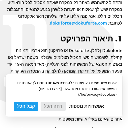
ותתחיל להשתמש באתר רק במקרה שאתה מסכים לכל הוראותיו.
במקרה שיש לך שאלות או הערות כלשהן בנוגע לתנאים וההגבלות
הכלליים הללו, אנא פנה אלינו על ידי שליחת דואר אלקטרוני
לכתובת
dokuforte@dokuforte.com
.
תיאור הפרויקט
Dokuforte (להלן: Dokuforte או פרויקט) הוא ארכיון תמונות
קהילתי לשימוש חופשי המכיל תצלומים שצולמו בשטח ישראל (או
בארצות המוצא של המשפחות לפני העלייה) מאז המאה ה-19, עד
1998 המופעל על ידי קרן קומראן (להלן: קרן). המטרה העיקרית
של הפרויקט היא לאתר ולהפוך את התמונות הפרטיות של
אנחנו משתמשים בעוגיות כדי להבטיח שאנחנו נותנים לך את חוויית
משפחות ואנשים פרטיים ישראלים, ובאמצעות שימור העבר
המשתמש הטובה ביותר באתר שלנו. [צפה במדיניות]
המשותף של העם הישראלי בדרך זו, להעביר את עתידנו המשותף
(he/privacy/#cookies/)
על ילדינו. על מנת להשיג מטרה זו, הקרן מעוניינת לאסוף תצלומים
בעיקר ממשפחות ומאנשים פרטיים ובאופן משני מצלמים
אפשרויות נוספות
דחה הכל
קבל הכל
מקצועיים, אוספים ציבוריים, גופים משפטיים אחרים וגורמים
אחרים שאינם בעלי אישיות משפטית.